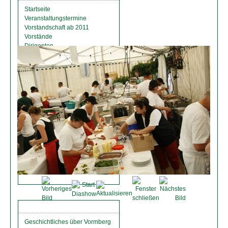
Startseite
Veranstaltungstermine
Vorstandschaft ab 2011
Vorstände
Dirigenten
Chronik
Satzung
Bildergalerie
Links
Impressum
Inhaltsverzeichnis
FÖRDERVEREIN
Vorstandschaft
Satzung Förderverein
Chronik Förderverein
VORMBERG
Geschichtliches über Vormberg